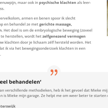
enuwpijn, maar ook in
psychische klachten
als leer-
ss.
ervelkolom, armen en benen spoor ik slecht
 op en behandel ze met
gerichte massage,
n
. Het doel is om de embryologische beweging (zoveel
 te herstellen, wordt het
zelfgenezend vermogen
w klachten door je lichaam zélf hersteld worden. Het
dat ik via het bewegingsonderzoek klachten in een
.
heel behandelen
‘
an verschillende methodieken, heb ik het gevoel dat Mieke mij
n is Mieke mijn garage. Ze helpt me om weer beter te starten e
nterswijk