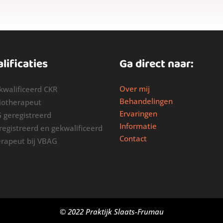
lificaties
Ga direct naar:
Over mij
kwalificeerd CKR
Behandelingen
siotherapeut
Ervaringen
G geregistreerd
Informatie
registreerd en gekwalificeerd
Contact
erapeut bij VBAG
© 2022 Praktijk Slaats-Frumau