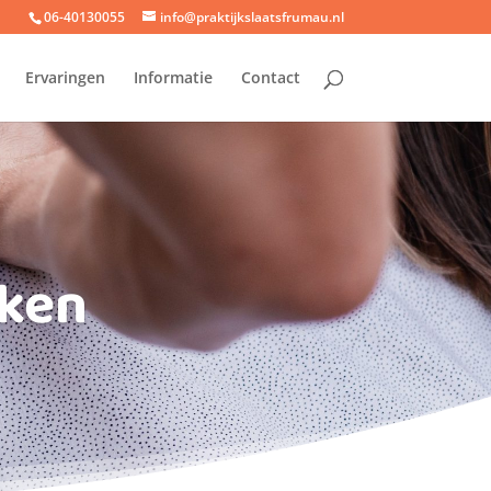
06-40130055
info@praktijkslaatsfrumau.nl
Ervaringen
Informatie
Contact
eken