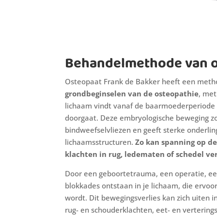
Behandelmethode van o
Osteopaat Frank de Bakker heeft een method
grondbeginselen van de osteopathie
, met
lichaam vindt vanaf de baarmoederperiode e
doorgaat. Deze embryologische beweging zo
bindweefselvliezen en geeft sterke onderlin
lichaamsstructuren.
Zo kan spanning op d
klachten in rug, ledematen of schedel v
Door een geboortetrauma, een operatie, een
blokkades ontstaan in je lichaam, die ervo
wordt. Dit bewegingsverlies kan zich uiten in
rug- en schouderklachten, eet- en verterin