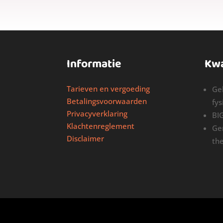
Informatie
Kwa
Tarieven en vergoeding
Ge
Betalingsvoorwaarden
fy
Privacyverklaring
BI
Klachtenreglement
Ge
Disclaimer
th