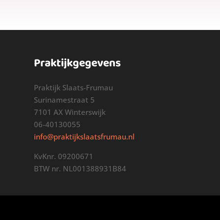
Praktijkgegevens
Praktijk Slaats-Frumau
Surinamestraat 5
7101 AX Winterswijk
06-40130055
info@praktijkslaatsfrumau.nl
KvKnr. 09200671
BTW nr. NL001388931B84